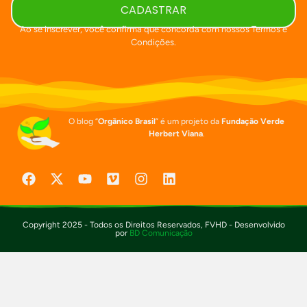
CADASTRAR
Ao se inscrever, você confirma que concorda com nossos Termos e
Condições.
O blog “
Orgãnico Brasil
” é um projeto da
Fundação Verde
Herbert Viana
.
Copyright 2025 - Todos os Direitos Reservados, FVHD - Desenvolvido
por
BD Comunicação